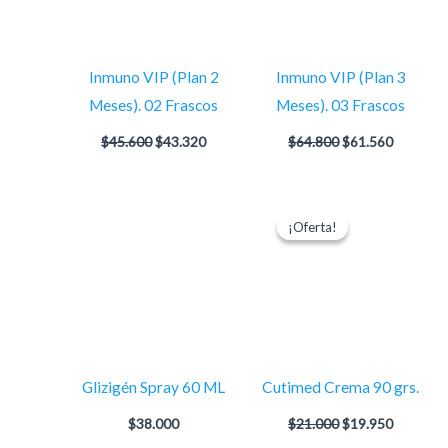
Inmuno VIP (Plan 2
Inmuno VIP (Plan 3
Meses). 02 Frascos
Meses). 03 Frascos
$
45.600
$
43.320
$
64.800
$
61.560
El
El
precio
precio
¡Oferta!
¡Oferta!
original
actual
era:
es:
$21.000.
$19.950.
Glizigén Spray 60 ML
Cutimed Crema 90 grs.
$
38.000
$
21.000
$
19.950