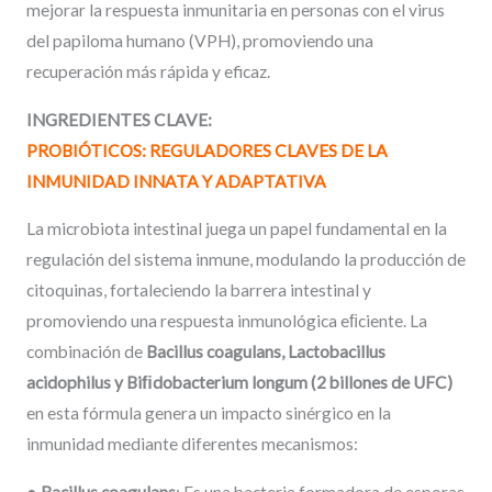
mejorar la respuesta inmunitaria en personas con el virus
del papiloma humano (VPH), promoviendo una
recuperación más rápida y eficaz.
INGREDIENTES CLAVE
:
PROBIÓTICOS:
REGULADORES
CLAVES
DE
LA
INMUNIDAD
INNATA
Y
ADAPTATIVA
La microbiota intestinal juega un papel fundamental en la
regulación del sistema inmune, modulando la producción de
citoquinas, fortaleciendo la barrera intestinal y
promoviendo una respuesta inmunológica eﬁciente. La
combinación de
Bacillus
coagulans,
Lactobacillus
acidophilus
y
Biﬁdobacterium
longum
(2
billones
de
UFC)
en esta fórmula genera un impacto sinérgico en la
inmunidad mediante diferentes mecanismos:
●
Bacillus
coagulans
: Es una bacteria formadora de esporas