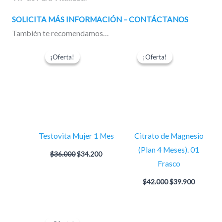
SOLICITA MÁS INFORMACIÓN – CONTÁCTANOS
También te recomendamos…
El
El
El
El
precio
precio
precio
precio
¡Oferta!
¡Oferta!
¡Oferta!
¡Oferta!
original
actual
original
actual
era:
es:
era:
es:
$36.000.
$34.200.
$42.000.
$39.900.
Testovita Mujer 1 Mes
Citrato de Magnesio
(Plan 4 Meses). 01
$
36.000
$
34.200
Frasco
$
42.000
$
39.900
El
El
precio
precio