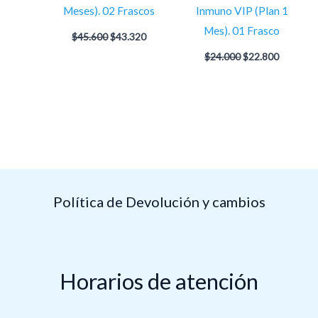
$45.600.
$43.320.
$24.000.
$22.800.
Meses). 02 Frascos
Inmuno VIP (Plan 1
Mes). 01 Frasco
$
45.600
$
43.320
$
24.000
$
22.800
Política de Devolución y cambios
Horarios de atención