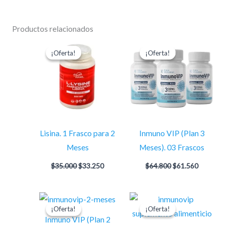
Productos relacionados
El
El
El
El
precio
precio
precio
precio
¡Oferta!
¡Oferta!
¡Oferta!
¡Oferta!
original
actual
original
actual
era:
es:
era:
es:
$35.000.
$33.250.
$64.800.
$61.560.
Lisina. 1 Frasco para 2
Inmuno VIP (Plan 3
Meses
Meses). 03 Frascos
$
35.000
$
33.250
$
64.800
$
61.560
El
El
El
El
precio
precio
precio
precio
¡Oferta!
¡Oferta!
¡Oferta!
¡Oferta!
original
actual
original
actual
Inmuno VIP (Plan 2
era:
es:
era:
es: