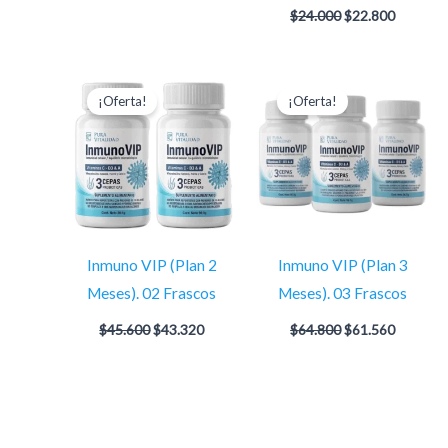
$
24.000
$
22.800
El
El
El
El
precio
precio
precio
precio
¡Oferta!
¡Oferta!
original
actual
original
actual
era:
es:
era:
es:
$45.600.
$43.320.
$64.800.
$61.560
Inmuno VIP (Plan 2
Inmuno VIP (Plan 3
Meses). 02 Frascos
Meses). 03 Frascos
$
45.600
$
43.320
$
64.800
$
61.560