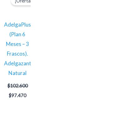
¡Oferta!
ual
original
actual
era:
es:
8.590.
$102.600.
$97.470.
AdelgaPlus
(Plan 6
Meses – 3
Frascos).
e
Adelgazante
Natural
$
102.600
$
97.470