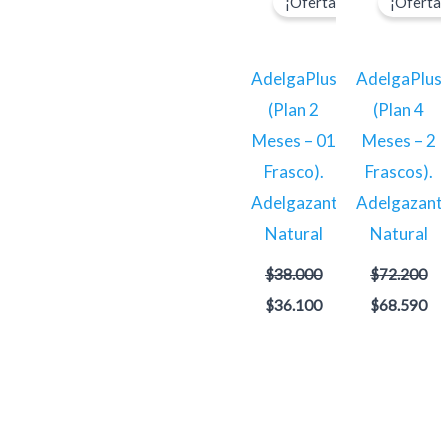
¡Oferta!
¡Oferta!
original
actual
original
act
era:
es:
era:
es:
$38.000.
$36.100.
$72.200.
$6
AdelgaPlus
AdelgaPlus
(Plan 2
(Plan 4
Meses – 01
Meses – 2
Frasco).
Frascos).
Adelgazante
Adelgazant
Natural
Natural
$
38.000
$
72.200
$
36.100
$
68.590