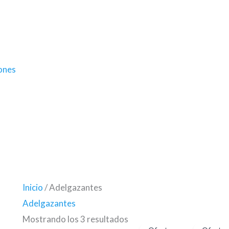
ones
Inicio
/ Adelgazantes
Adelgazantes
El
El
El
El
Mostrando los 3 resultados
precio
precio
precio
pre