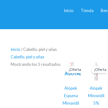
Inicio
Tienda
Ben
Inicio
/ Cabello, piel y uñas
Cabello, piel y uñas
El
El
El
El
Mostrando los 5 resultados
precio
precio
precio
pre
¡Oferta!
¡Oferta!
original
actual
original
act
AGOTADO
era:
es:
era:
es:
$42.990.
$40.840.
$34.000.
$3
Alopek
Alopek
Espuma
Minoxidil
Minoxidil
5%