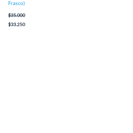
Frasco)
$
35.000
$
33.250
cio
ual
4.500.