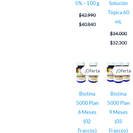
5% – 100 g
Solución
Tópica 60
$
42.990
mL
$
40.840
$
34.000
$
32.300
El
El
El
El
precio
precio
precio
pre
¡Oferta!
¡Oferta!
original
actual
original
act
era:
es:
era:
es:
$70.000.
$66.500.
$105.000.
$9
Biotina
Biotina
5000 Plan
5000 Plan
6 Meses
9 Meses
(02
(03
Frascos)
Frascos)