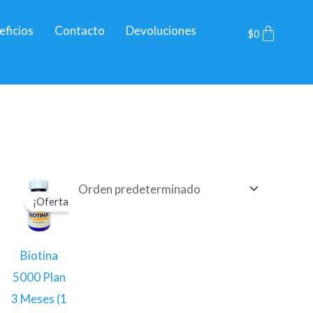
Cart
eficios
Contacto
Devoluciones
$
0
El
El
cio
precio
precio
¡Oferta!
ual
original
actual
era:
es:
2.300.
$35.000.
$33.250.
Biotina
5000 Plan
3 Meses (1