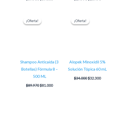
El
El
El
El
precio
precio
precio
precio
¡Oferta!
¡Oferta!
¡Oferta!
¡Oferta!
original
actual
original
actual
era:
es:
era:
es:
$89.970.
$81.000.
$34.000.
$32.300.
Shampoo Anticaída (3
Alopek Minoxidil 5%
Botellas) Fórmula 8 –
Solución Tópica 60 mL
500 ML
$
34.000
$
32.300
$
89.970
$
81.000