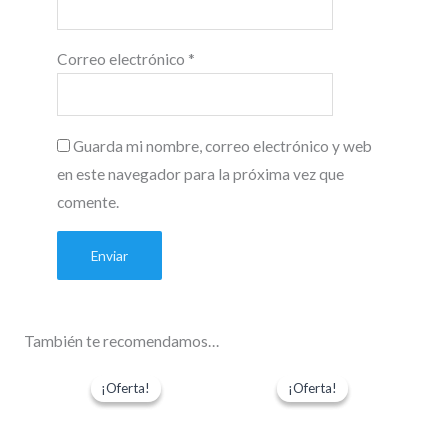
Correo electrónico
*
Guarda mi nombre, correo electrónico y web
en este navegador para la próxima vez que
comente.
También te recomendamos…
El
El
El
El
precio
precio
precio
precio
¡Oferta!
¡Oferta!
¡Oferta!
¡Oferta!
original
actual
original
actual
era:
es:
era:
es:
$35.000.
$33.250.
$29.990.
$28.490.