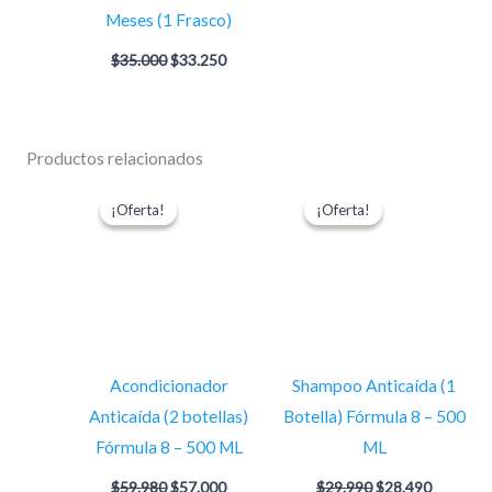
Meses (1 Frasco)
$
35.000
$
33.250
Productos relacionados
El
El
El
El
precio
precio
precio
precio
¡Oferta!
¡Oferta!
¡Oferta!
¡Oferta!
original
actual
original
actual
era:
es:
era:
es:
$59.980.
$57.000.
$29.990.
$28.490.
Acondicionador
Shampoo Anticaída (1
Anticaída (2 botellas)
Botella) Fórmula 8 – 500
Fórmula 8 – 500 ML
ML
$
59.980
$
57.000
$
29.990
$
28.490