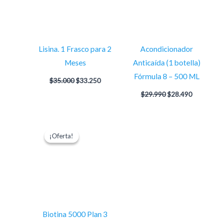
Lisina. 1 Frasco para 2
Acondicionador
Meses
Anticaída (1 botella)
Fórmula 8 – 500 ML
$
35.000
$
33.250
$
29.990
$
28.490
El
El
precio
precio
¡Oferta!
¡Oferta!
original
actual
era:
es:
$35.000.
$33.250.
Biotina 5000 Plan 3