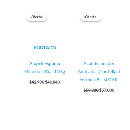
El
El
El
El
precio
precio
precio
precio
¡Oferta!
¡Oferta!
¡Oferta!
¡Oferta!
original
actual
original
actual
era:
es:
era:
es:
$42.990.
$40.840.
$59.980.
$57.000.
AGOTADO
Alopek Espuma
Acondicionador
Minoxidil 5% – 100 g
Anticaída (2 botellas)
Fórmula 8 – 500 ML
$
42.990
$
40.840
$
59.980
$
57.000