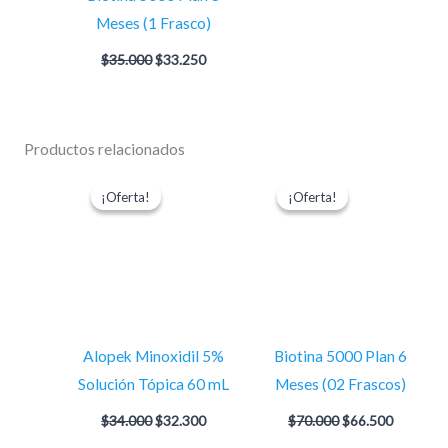
Meses (1 Frasco)
$
35.000
$
33.250
Productos relacionados
El
El
El
El
precio
precio
precio
precio
¡Oferta!
¡Oferta!
¡Oferta!
¡Oferta!
original
actual
original
actual
era:
es:
era:
es:
$34.000.
$32.300.
$70.000.
$66.500.
Alopek Minoxidil 5%
Biotina 5000 Plan 6
Solución Tópica 60 mL
Meses (02 Frascos)
$
34.000
$
32.300
$
70.000
$
66.500