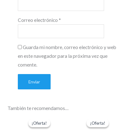
Correo electrónico
*
Guarda mi nombre, correo electrónico y web
en este navegador para la próxima vez que
comente.
También te recomendamos…
El
El
El
El
precio
precio
precio
precio
¡Oferta!
¡Oferta!
¡Oferta!
¡Oferta!
original
actual
original
actual
era:
es:
era:
es:
$29.990.
$28.490.
$36.000.
$34.200.