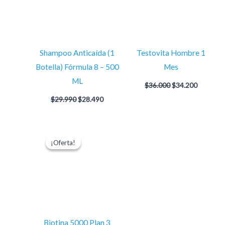
Shampoo Anticaída (1
Testovita Hombre 1
Botella) Fórmula 8 – 500
Mes
ML
$
36.000
$
34.200
$
29.990
$
28.490
El
El
precio
precio
¡Oferta!
¡Oferta!
original
actual
era:
es:
$35.000.
$33.250.
Biotina 5000 Plan 3