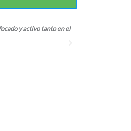
cado y activo tanto en el
“Noté una 