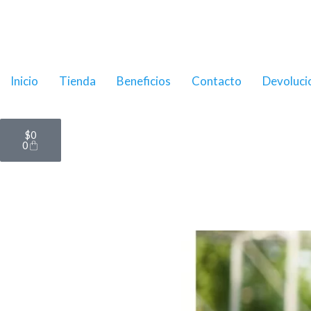
Ir
al
contenido
Inicio
Tienda
Beneficios
Contacto
Devoluci
Cart
$
0
0