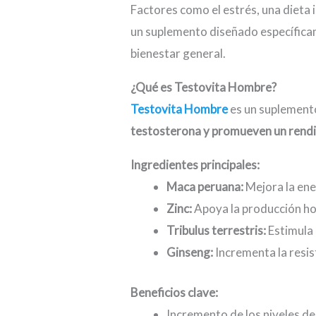
Factores como el estrés, una dieta
un suplemento diseñado específica
bienestar general.
¿Qué es Testovita Hombre?
Testovita Hombre
es un suplement
testosterona y promueven un rendi
Ingredientes principales:
Maca peruana:
Mejora la ene
Zinc:
Apoya la producción ho
Tribulus terrestris:
Estimula 
Ginseng:
Incrementa la resis
Beneficios clave:
Incremento de los niveles de