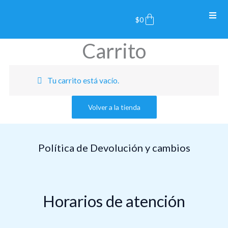
Ir
Cart
$
0
al
contenido
Carrito
Tu carrito está vacío.
Volver a la tienda
Política de Devolución y cambios
Horarios de atención